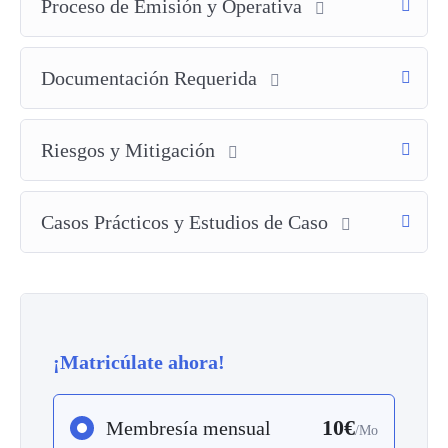
Proceso de Emisión y Operativa
los términos del crédito.
Riesgos y Mitigación
: Identificación y gestión de
Documentación Requerida
riesgos asociados con créditos documentarios.
Casos Prácticos y Estudios de Caso
:
Ejemplos
Riesgos y Mitigación
reales y situaciones prácticas para aplicar los
conocimientos adquiridos.
Casos Prácticos y Estudios de Caso
¡Matricúlate ahora!
10€
Membresía mensual
/Mo