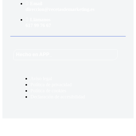
Email
direccion@recetasdemarketing.es
Llámanos
617 99 76 67
Hecho en APP_
Aviso legal
Política de privacidad
Política de cookies
Declaración de accesibilidad