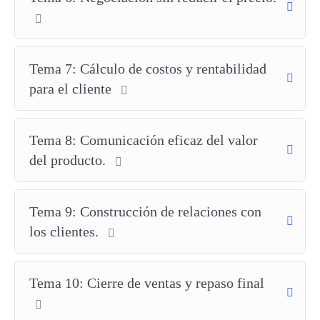
más clientes esperan recibir descuentos o precios reducidos. Sin
embargo, reducir el precio para ganar ventas puede afectar
directamente tus márgenes y la percepción del valor de tus
productos. En lugar de entrar en una guerra de precios, aprender
Tema 7: Cálculo de costos y rentabilidad
a defender tus precios te permite:
para el cliente
Aumentar la rentabilidad
sin reducir tus ingresos.
Diferenciarte de la competencia
, enfocándote en el valor
Tema 8: Comunicación eficaz del valor
en lugar del precio.
del producto.
Construir relaciones más fuertes y confiables
con tus
clientes.
Mejorar la percepción de tus productos
en el mercado.
Tema 9: Construcción de relaciones con
¿Para quién está diseñado este curso?
los clientes.
Este curso está pensado para:
Tema 10: Cierre de ventas y repaso final
Vendedores
que se enfrentan a objeciones de precio
constantemente y desean mejorar sus técnicas de venta.
Emprendedores y empresarios
que quieren posicionar