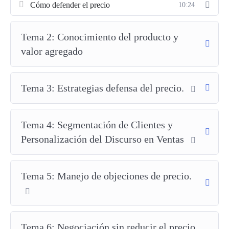
Cómo defender el precio
10:24
Este curso ha sido diseñado tanto para
vendedores y equipos
de ventas
como para
emprendedores y gerentes de
productos
que buscan posicionarse en su mercado y evitar la
Tema 2: Conocimiento del producto y
pérdida de márgenes. A lo largo del programa, aprenderás cómo
valor agregado
cada venta es una oportunidad de comunicar valor, mejorar la
percepción de tus clientes y, en última instancia, defender tus
precios sin miedo.
Tema 3: Estrategias defensa del precio.
¡Inscríbete hoy y adquiere la confianza y habilidades para
proteger el valor de tus productos y aumentar tu
Tema 4: Segmentación de Clientes y
rentabilidad!
Personalización del Discurso en Ventas
Tema 5: Manejo de objeciones de precio.
¿Por qué necesitas aprender a defender tus precios?
El mercado actual es más competitivo que nunca, y cada vez
Tema 6: Negociación sin reducir el precio.