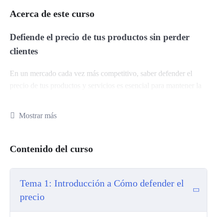
Acerca de este curso
Defiende el precio de tus productos sin perder
clientes
En un mercado cada vez más competitivo, saber defender el
precio de tus productos y servicios es esencial para mantener la
rentabilidad. Bajar el precio puede parecer la única salida ante
las objeciones de los clientes, pero existe una manera más
Mostrar más
efectiva y estratégica de gestionar esta situación: aprender a
comunicar el verdadero valor de lo que ofreces.
Contenido del curso
En
“Cómo defender el precio en entornos competitivos”
, te
enseñaremos a
negociar sin ceder en el precio
, desarrollando
habilidades que te permitirán destacar el valor de tus productos y
Tema 1: Introducción a Cómo defender el
servicios, construir relaciones de confianza y responder de
precio
manera eficaz a las objeciones de precio de los clientes.