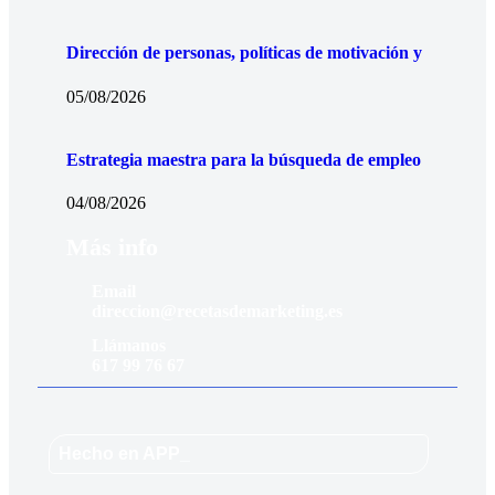
horas
, divididas en módulos prácticos que podrás
completar a tu propio ritmo.
Dirección de personas, políticas de motivación y
Texto:
05/08/2026
“Este curso me ayudó a dominar PowerPoint rápidamente.
Estrategia maestra para la búsqueda de empleo
Ahora puedo crear presentaciones de aspecto profesional para
mi negocio en muy poco tiempo.”
04/08/2026
– Ana Rodríguez, emprendedora.
Más info
“Un curso muy claro y práctico. Las lecciones fueron fáciles de
entender y las pude poner en práctica de inmediato.”
Email
direccion@recetasdemarketing.es
– Luis Pérez, estudiante.
Llámanos
617 99 76 67
Hecho en APP_