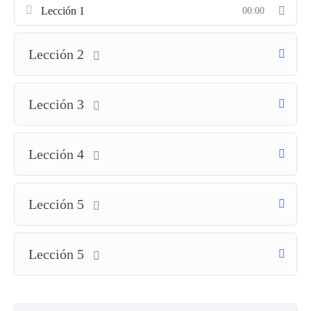
Emprendedores
que necesitan crear presentaciones
Lección 1
00:00
impactantes para sus negocios.
Estudiantes
que buscan mejorar sus habilidades para
Lección 2
proyectos académicos.
Profesionales
que quieren destacar en sus presentaciones
corporativas.
Lección 3
Cualquier persona
que desee aprender a usar
PowerPoint de forma eficiente para crear diapositivas
atractivas y bien estructuradas.
Lección 4
En el
Curso Básico de PowerPoint
, aprenderás:
Manejo de la interfaz
: Familiarízate con las herramientas
Lección 5
esenciales de PowerPoint.
Creación de diapositivas
: Aprende a agregar texto,
imágenes, y tablas de manera efectiva.
Lección 5
Uso de plantillas
: Personaliza las plantillas para hacer que
tus presentaciones sean únicas y profesionales.
Aplicación de animaciones y transiciones
: Descubre