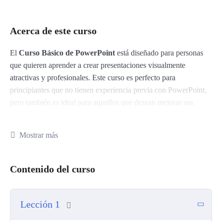
Acerca de este curso
El
Curso Básico de PowerPoint
está diseñado para personas
que quieren aprender a crear presentaciones visualmente
atractivas y profesionales. Este curso es perfecto para
principiantes que no tienen experiencia previa con PowerPoint,
pero también es ideal para aquellos que desean mejorar sus
habilidades básicas para hacer presentaciones más dinámicas y
efectivas.
Mostrar más
A lo largo del curso, aprenderás a utilizar las herramientas
esenciales de PowerPoint, desde la creación de diapositivas
Contenido del curso
hasta la personalización de contenido visual, todo a tu propio
ritmo y de manera práctica.
Lección 1
Este curso está dirigido a: