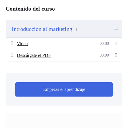
Contenido del curso
Fundamentos del Marketing
: Conoce los principios
clave y la evolución del marketing en la era digital.
Análisis del Mercado
: Aprende a identificar
Introducción al marketing
oportunidades y a entender a tu cliente ideal.
Mix de Marketing (4P’s)
: Descubre cómo combinar
Video
00:00
producto, precio, plaza y promoción para crear estrategias
efectivas.
Descárgate el PDF
00:00
Marketing Digital y Redes Sociales
: Explora las
estrategias más efectivas para destacarte en el entorno
digital actual.
Estrategias de Comunicación
: Comunica el valor de tu
producto de manera clara y persuasiva.
Empezar el aprendizaje
Medición y Optimización
: Conoce las herramientas para
evaluar el impacto de tus estrategias y ajustarlas para
mejorar los resultados.
¿Por qué elegir
Recetas de Marketing
?