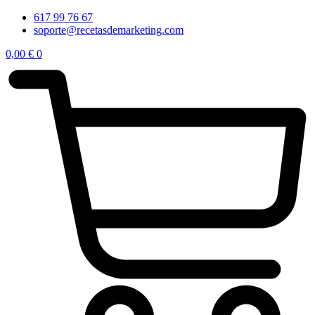
617 99 76 67
soporte@recetasdemarketing.com
0,00
€
0