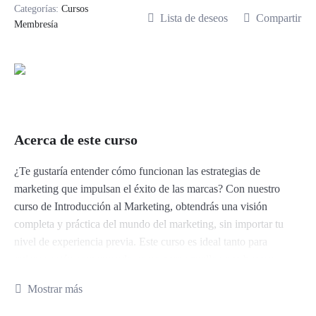
Categorías:
Cursos
Lista de deseos
Compartir
Membresía
Acerca de este curso
¿Te gustaría entender cómo funcionan las estrategias de
marketing que impulsan el éxito de las marcas? Con nuestro
curso de Introducción al Marketing, obtendrás una visión
completa y práctica del mundo del marketing, sin importar tu
nivel de experiencia previa. Este curso es ideal tanto para
quienes están comenzando como para aquellos que buscan
refrescar sus conocimientos.
Mostrar más
¿Qué aprenderás en este curso?