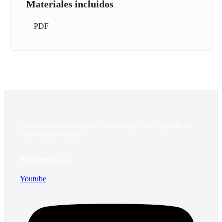
Materiales incluidos
En
Recetas de Marketing
, simplificamos el marketing para que
PDF
puedas aplicarlo de manera práctica y efectiva. Creemos en el
aprendizaje práctico y en los resultados tangibles, por eso cada
lección está acompañada de ejemplos, ejercicios y recursos
descargables.
¿A quién está dirigido?
Este curso es perfecto para:
Aprende publicidad, email marketing, SEO, gestión de
Emprendedores y dueños de negocios.
redes sociales y más.
Profesionales de cualquier área que desean entender los
conceptos de marketing.
Siguenos en
Estudiantes y recién graduados en busca de una ventaja
Youtube
competitiva.
¿Listo para empezar?