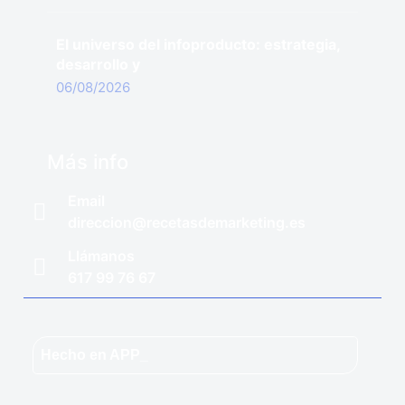
El universo del infoproducto: estrategia,
desarrollo y
06/08/2026
Más info
Email
direccion@recetasdemarketing.es
Llámanos
617 99 76 67
Hecho en APP_