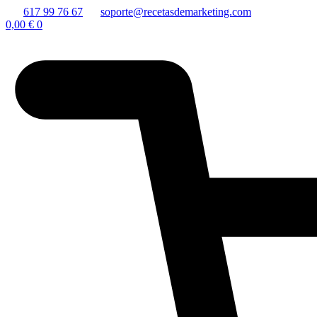
617 99 76 67
soporte@recetasdemarketing.com
0,00
€
0