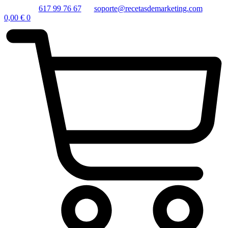
617 99 76 67
soporte@recetasdemarketing.com
0,00
€
0