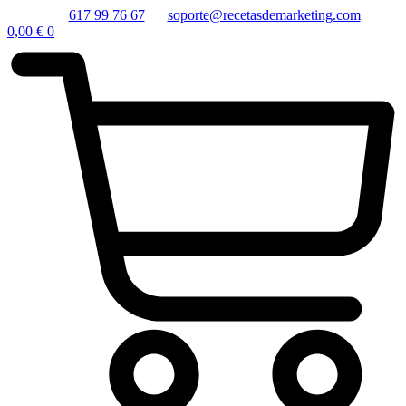
617 99 76 67
soporte@recetasdemarketing.com
0,00
€
0