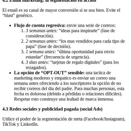
4.2 Email marketing: la segmentación en acción
El email es su canal de mayor conversión si se usa bien. Evite el
“blast” genérico.
Flujo de cuenta regresiva:
envie una serie de correos:
3 semanas antes:
“ideas para inspirarte” (fase de
consideración).
2 semanas antes:
“los mas vendidos para cada tipo de
papa” (fase de decisión).
1 semana antes:
“última oportunidad para envio
estandar” (frecuencia de urgencia).
3 dias antes:
“tarjetas de regalo digitales” (para los
rezagados).
La opción de “OPT-OUT” sensible:
una tactica de
marketing moderno y empatico es enviar un correo una
semana antes ofreciendo a los suscriptores la opción de no
recibir correos del dia del padre. Para muchas personas, esta
fecha es dolorosa (debido a pérdidas o relaciones dificiles).
Respetar esto construye una lealtad de marca inmensa.
4.3 Redes sociales y publicidad pagada (social Ads)
Utilice el poder de la segmentación de meta (Facebook/Instagram),
TikTok y LinkedIn.