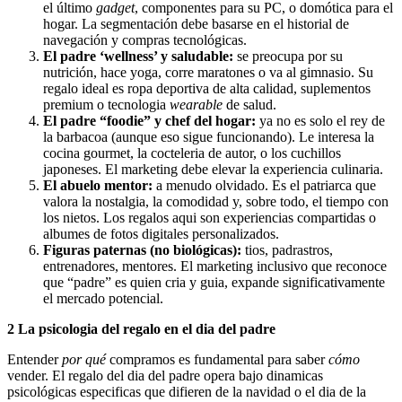
el último
gadget
, componentes para su PC, o domótica para el
hogar. La segmentación debe basarse en el historial de
navegación y compras tecnológicas.
El padre ‘wellness’ y saludable:
se preocupa por su
nutrición, hace yoga, corre maratones o va al gimnasio. Su
regalo ideal es ropa deportiva de alta calidad, suplementos
premium o tecnologia
wearable
de salud.
El padre “foodie” y chef del hogar:
ya no es solo el rey de
la barbacoa (aunque eso sigue funcionando). Le interesa la
cocina gourmet, la cocteleria de autor, o los cuchillos
japoneses. El marketing debe elevar la experiencia culinaria.
El abuelo mentor:
a menudo olvidado. Es el patriarca que
valora la nostalgia, la comodidad y, sobre todo, el tiempo con
los nietos. Los regalos aqui son experiencias compartidas o
albumes de fotos digitales personalizados.
Figuras paternas (no biológicas):
tios, padrastros,
entrenadores, mentores. El marketing inclusivo que reconoce
que “padre” es quien cria y guia, expande significativamente
el mercado potencial.
2 La psicologia del regalo en el dia del padre
Entender
por qué
compramos es fundamental para saber
cómo
vender. El regalo del dia del padre opera bajo dinamicas
psicológicas especificas que difieren de la navidad o el dia de la