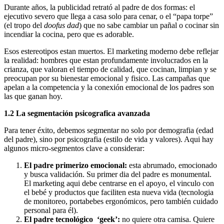
Durante años, la publicidad retrató al padre de dos formas: el
ejecutivo severo que llega a casa solo para cenar, o el “papa torpe”
(el tropo del
doofus dad
) que no sabe cambiar un pañal o cocinar sin
incendiar la cocina, pero que es adorable.
Esos estereotipos estan muertos. El marketing moderno debe reflejar
la realidad: hombres que estan profundamente involucrados en la
crianza, que valoran el tiempo de calidad, que cocinan, limpian y se
preocupan por su bienestar emocional y fisico. Las campañas que
apelan a la competencia y la conexión emocional de los padres son
las que ganan hoy.
1.2 La segmentación psicografica avanzada
Para tener éxito, debemos segmentar no solo por demografia (edad
del padre), sino por psicografia (estilo de vida y valores). Aqui hay
algunos micro-segmentos clave a considerar:
El padre primerizo emocional:
esta abrumado, emocionado
y busca validación. Su primer dia del padre es monumental.
El marketing aqui debe centrarse en el apoyo, el vinculo con
el bebé y productos que faciliten esta nueva vida (tecnologia
de monitoreo, portabebes ergonómicos, pero también cuidado
personal para él).
El padre tecnológico ‘geek’:
no quiere otra camisa. Quiere