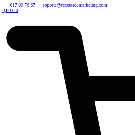
617 99 76 67
soporte@recetasdemarketing.com
0,00
€
0