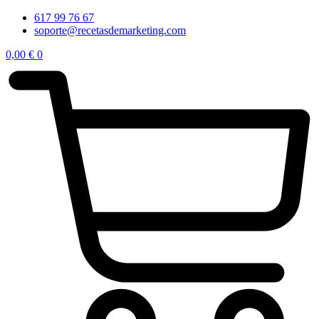
617 99 76 67
soporte@recetasdemarketing.com
0,00
€
0