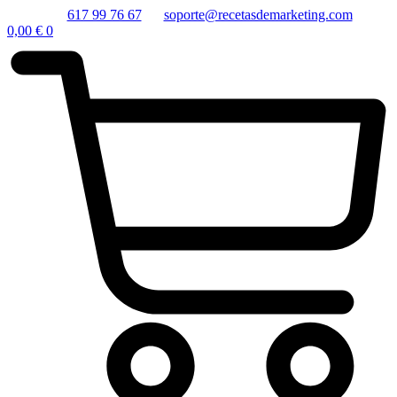
617 99 76 67
soporte@recetasdemarketing.com
0,00
€
0