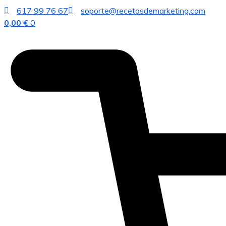
617 99 76 67
soporte@recetasdemarketing.com
0,00
€
0