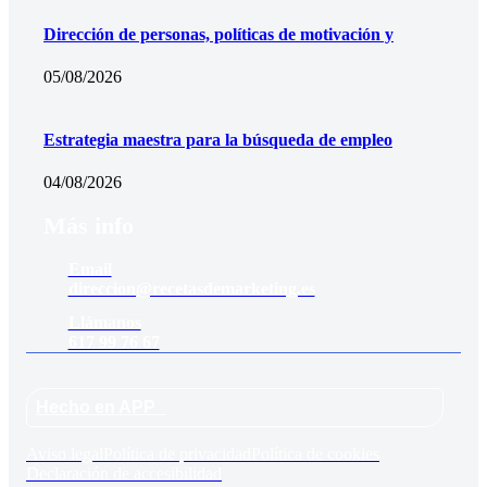
Dirección de personas, políticas de motivación y
05/08/2026
Estrategia maestra para la búsqueda de empleo
04/08/2026
Más info
Email
direccion@recetasdemarketing.es
Llámanos
617 99 76 67
Hecho en APP_
Aviso legal
Política de privacidad
Política de cookies
Declaración de accesibilidad