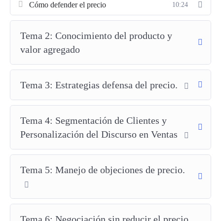
Cómo defender el precio
10:24
Este curso ha sido diseñado tanto para
vendedores y equipos
de ventas
como para
emprendedores y gerentes de
productos
que buscan posicionarse en su mercado y evitar la
Tema 2: Conocimiento del producto y
pérdida de márgenes. A lo largo del programa, aprenderás cómo
valor agregado
cada venta es una oportunidad de comunicar valor, mejorar la
percepción de tus clientes y, en última instancia, defender tus
precios sin miedo.
Tema 3: Estrategias defensa del precio.
¡Inscríbete hoy y adquiere la confianza y habilidades para
proteger el valor de tus productos y aumentar tu
Tema 4: Segmentación de Clientes y
rentabilidad!
Personalización del Discurso en Ventas
Tema 5: Manejo de objeciones de precio.
¿Por qué necesitas aprender a defender tus precios?
El mercado actual es más competitivo que nunca, y cada vez
Tema 6: Negociación sin reducir el precio.