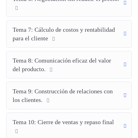
más clientes esperan recibir descuentos o precios reducidos. Sin
embargo, reducir el precio para ganar ventas puede afectar
directamente tus márgenes y la percepción del valor de tus
productos. En lugar de entrar en una guerra de precios, aprender
Tema 7: Cálculo de costos y rentabilidad
a defender tus precios te permite:
para el cliente
Aumentar la rentabilidad
sin reducir tus ingresos.
Diferenciarte de la competencia
, enfocándote en el valor
Tema 8: Comunicación eficaz del valor
en lugar del precio.
del producto.
Construir relaciones más fuertes y confiables
con tus
clientes.
Mejorar la percepción de tus productos
en el mercado.
Tema 9: Construcción de relaciones con
¿Para quién está diseñado este curso?
los clientes.
Este curso está pensado para:
Tema 10: Cierre de ventas y repaso final
Vendedores
que se enfrentan a objeciones de precio
constantemente y desean mejorar sus técnicas de venta.
Emprendedores y empresarios
que quieren posicionar