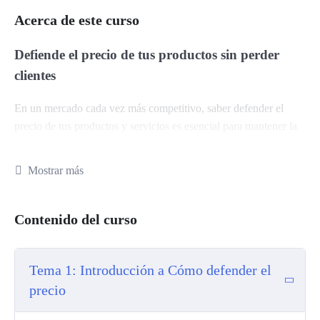
Acerca de este curso
Defiende el precio de tus productos sin perder
clientes
En un mercado cada vez más competitivo, saber defender el
precio de tus productos y servicios es esencial para mantener la
rentabilidad. Bajar el precio puede parecer la única salida ante
las objeciones de los clientes, pero existe una manera más
Mostrar más
efectiva y estratégica de gestionar esta situación: aprender a
comunicar el verdadero valor de lo que ofreces.
Contenido del curso
En
“Cómo defender el precio en entornos competitivos”
, te
enseñaremos a
negociar sin ceder en el precio
, desarrollando
habilidades que te permitirán destacar el valor de tus productos y
Tema 1: Introducción a Cómo defender el
servicios, construir relaciones de confianza y responder de
precio
manera eficaz a las objeciones de precio de los clientes.