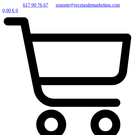
617 99 76 67
soporte@recetasdemarketing.com
0,00
€
0