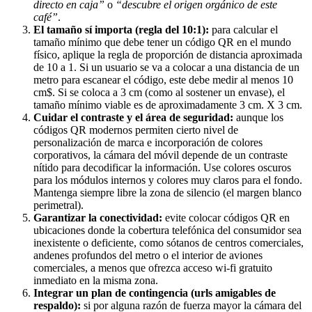
directo en caja”
o
“descubre el origen orgánico de este
café”
.
El tamaño sí importa (regla del 10:1):
para calcular el
tamaño mínimo que debe tener un código QR en el mundo
físico, aplique la regla de proporción de distancia aproximada
de 10 a 1. Si un usuario se va a colocar a una distancia de un
metro para escanear el código, este debe medir al menos 10
cm$. Si se coloca a 3 cm (como al sostener un envase), el
tamaño mínimo viable es de aproximadamente 3 cm. X 3 cm.
Cuidar el contraste y el área de seguridad:
aunque los
códigos QR modernos permiten cierto nivel de
personalización de marca e incorporación de colores
corporativos, la cámara del móvil depende de un contraste
nítido para decodificar la información. Use colores oscuros
para los módulos internos y colores muy claros para el fondo.
Mantenga siempre libre la zona de silencio (el margen blanco
perimetral).
Garantizar la conectividad:
evite colocar códigos QR en
ubicaciones donde la cobertura telefónica del consumidor sea
inexistente o deficiente, como sótanos de centros comerciales,
andenes profundos del metro o el interior de aviones
comerciales, a menos que ofrezca acceso wi-fi gratuito
inmediato en la misma zona.
Integrar un plan de contingencia (urls amigables de
respaldo):
si por alguna razón de fuerza mayor la cámara del