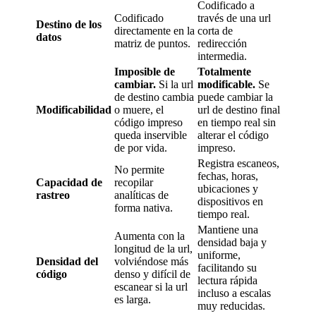
Codificado a
Codificado
través de una url
Destino de los
directamente en la
corta de
datos
matriz de puntos.
redirección
intermedia.
Imposible de
Totalmente
cambiar.
Si la url
modificable.
Se
de destino cambia
puede cambiar la
Modificabilidad
o muere, el
url de destino final
código impreso
en tiempo real sin
queda inservible
alterar el código
de por vida.
impreso.
Registra escaneos,
No permite
fechas, horas,
Capacidad de
recopilar
ubicaciones y
rastreo
analíticas de
dispositivos en
forma nativa.
tiempo real.
Mantiene una
Aumenta con la
densidad baja y
longitud de la url,
uniforme,
Densidad del
volviéndose más
facilitando su
código
denso y difícil de
lectura rápida
escanear si la url
incluso a escalas
es larga.
muy reducidas.