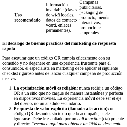
Campañas
Información
publicitarias,
invariable (claves
packaging de
Uso
de wi-fi locales,
producto, menús
recomendado
datos de contacto
interactivos,
vcard, enlaces
promociones
permanentes).
temporales.
El decálogo de buenas prácticas del marketing de respuesta
rápida
Para asegurar que un código QR cumpla eficazmente con su
cometido y no degenere en una experiencia frustrante para el
consumidor, el especialista en marketing debe aplicar el siguiente
checklist riguroso antes de lanzar cualquier campaña de producción
masiva:
La optimización móvil es religión:
nunca redirija un código
QR a un sitio que no cargue de manera instantánea y perfecta
en dispositivos móviles. La experiencia móvil debe ser el eje
del diseño, no un añadido secundario.
Propuesta de valor explícita (llamada a la acción):
un
código QR desnudo, sin texto que lo acompañe, suele
ignorarse. Debe ir escoltado por un
call to action
(cta) potente
y directo:
“escanea aquí para obtener un 15% de descuento