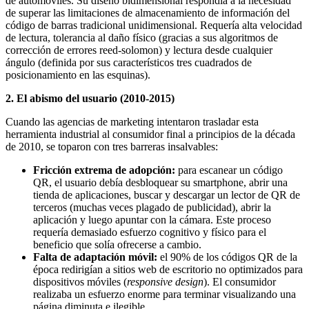
de automóviles. Su diseño bidimensional respondía a la necesidad
de superar las limitaciones de almacenamiento de información del
código de barras tradicional unidimensional. Requería alta velocidad
de lectura, tolerancia al daño físico (gracias a sus algoritmos de
corrección de errores reed-solomon) y lectura desde cualquier
ángulo (definida por sus característicos tres cuadrados de
posicionamiento en las esquinas).
2. El abismo del usuario (2010-2015)
Cuando las agencias de marketing intentaron trasladar esta
herramienta industrial al consumidor final a principios de la década
de 2010, se toparon con tres barreras insalvables:
Fricción extrema de adopción:
para escanear un código
QR, el usuario debía desbloquear su smartphone, abrir una
tienda de aplicaciones, buscar y descargar un lector de QR de
terceros (muchas veces plagado de publicidad), abrir la
aplicación y luego apuntar con la cámara. Este proceso
requería demasiado esfuerzo cognitivo y físico para el
beneficio que solía ofrecerse a cambio.
Falta de adaptación móvil:
el 90% de los códigos QR de la
época redirigían a sitios web de escritorio no optimizados para
dispositivos móviles (
responsive design
). El consumidor
realizaba un esfuerzo enorme para terminar visualizando una
página diminuta e ilegible.