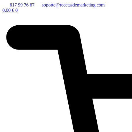
617 99 76 67
soporte@recetasdemarketing.com
0,00
€
0